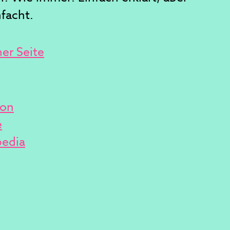
nfacht.
ner Seite
ion
e
pedia