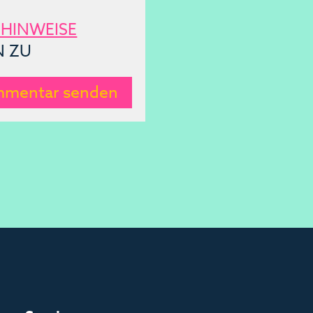
HINWEISE
N ZU
mentar senden